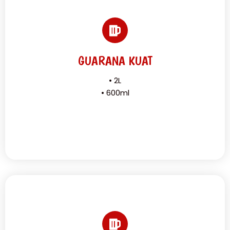
GUARANA KUAT
• 2L
• 600ml